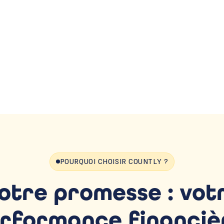
POURQUOI CHOISIR COUNTLY ?
otre promesse : vot
rformance financiè