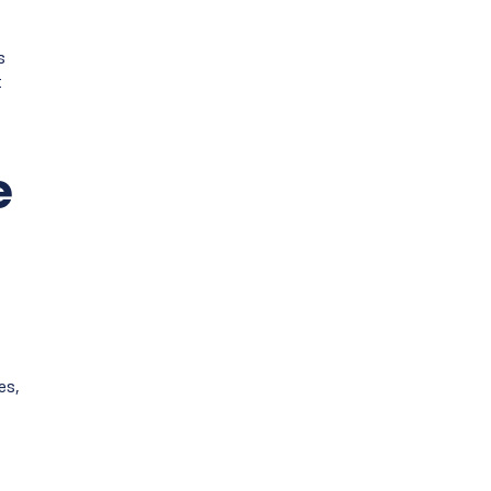
s
t
e
es,